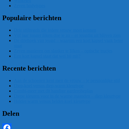
Winkelen
Zeven bodytypes
Populaire berichten
Drie stijlregels die iedere vrouw moet kennen
Vijf jaar jonger lijken doe je zo – er jeugdig uit blijven zien
De driehoek van jeugd – waarom een kort kapsel vaak beter
staat
Zeven manieren om slanker te lijken – optische trucjes
Een kort kapsel staat dat wel bij mij?
Recente berichten
Aan de schoenen kent men de vrouw – je persoonlijke stijl
Diep-koel versus diep-warm kleurtype
Combi-meer met dit handige garderobeplan
Diepe kleuren voor in de warme maanden – diep kleurtype
Helder-warm versus helder-koel kleurtype
Delen