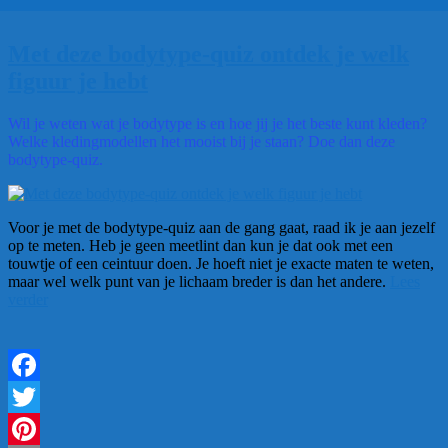
Met deze bodytype-quiz ontdek je welk
figuur je hebt
Wil je weten wat je bodytype is en hoe jij je het beste kunt kleden?
Welke kledingmodellen het mooist bij je staan? Doe dan deze
bodytype-quiz.
Voor je met de bodytype-quiz aan de gang gaat, raad ik je aan jezelf
op te meten. Heb je geen meetlint dan kun je dat ook met een
touwtje of een ceintuur doen. Je hoeft niet je exacte maten te weten,
maar wel welk punt van je lichaam breder is dan het andere.
Lees
“Met
verder
deze
bodytype-
quiz
ontdek
je
Facebook
welk
figuur
Twitter
je