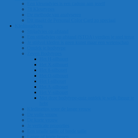
Een kleuradvies is een cadeau aan jezelf
78 Kleurtypes
De methode van analyseren
Dit maakt de Personal Color Card zo speciaal
Kledingadvies
Stijladvies op afstand
Een stijladvies op afstand (STOA) verdien je snel terug
Je stijlvol kleden is geen kunst maar een wetenschap
Ontdek je bodytype
Zeven Bodytypes
Het H-silhouet
Het X-silhouet
Het 8-silhouet
Het O-silhouet
Het I-silhouet
Het A-silhouet
Het V-silhouet
Met deze bodytype-quiz ontdek je welk figuur je
hebt
Kledingtips voor de lange vrouw
De volle vrouw
De korte vrouw
Je verticale proporties
Een smalle taille of brede taille
Lange of korte benen