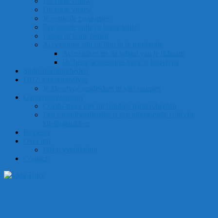
De volle vrouw
De korte vrouw
Je verticale proporties
Een smalle taille of brede taille
Lange of korte benen
Accessoires zijn de lijm in je garderobe
Accessoires en de schaal van je lichaam
De beste accessoires voor je bodytype
Stijlpersoonlijkheden
DHZ kleurenanalyse
Je kleurtype ontdekken in vier stappen
Garderobeplanning
Combi-meer met dit handige garderobeplan
Een capsulegarderobe is een uitgekiende collectie
kledingstukken
Reviews
Over mij
Privacyverklaring
Contact