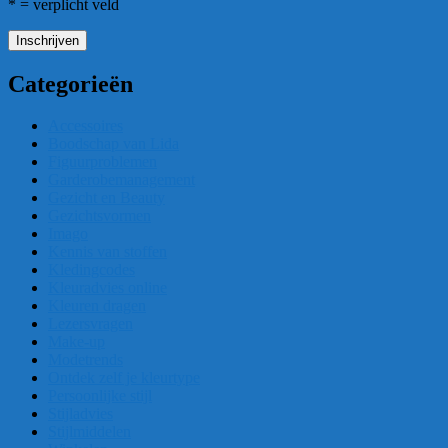
* = verplicht veld
Categorieën
Accessoires
Boodschap van Lida
Figuurproblemen
Garderobemanagement
Gezicht en Beauty
Gezichtsvormen
Imago
Kennis van stoffen
Kledingcodes
Kleuradvies online
Kleuren dragen
Lezersvragen
Make-up
Modetrends
Ontdek zelf je kleurtype
Persoonlijke stijl
Stijladvies
Stijlmiddelen