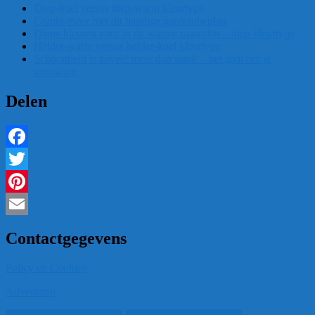
Diep-koel versus diep-warm kleurtype
Combi-meer met dit handige garderobeplan
Diepe kleuren voor in de warme maanden – diep kleurtype
Helder-warm versus helder-koel kleurtype
Schoonheid is zoveel meer dan slank – het gaat om je
uitstraling
Delen
Facebook
Twitter
Pinterest
Email
Contactgegevens
Policy en Cookies
Adverteren