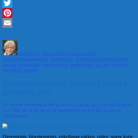
echt
Facebook
niet
meer
Twitter
dragen”
Pinterest
Email
Auteur
Geplaatst
Categorieën
op
lida thiry
11 januari 2025
12 januari 2025
Tags
Garderobemanagement
,
Modetrends
,
Winkelen
garderobe bouwe
,
los van modetrends
,
mode volgen
,
modetrends
,
wat zeg je met je
op
uiterlijk
30 reacties
Dit
kun
Modetrends volgen? Zo ontdek je wat je
je
echt nodig hebt
in
2025
echt
De meeste modetrends heb je niet echt nodig om er geweldig uit te
niet
zien. Wat pik je nu op uit de modetrends en wat laat je aan je
meer
voorbijgaan?
dragen
Dierenprints, bloemenprints, enkellange rokken, ruiten, stoere korte