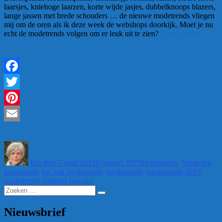
laarsjes, kniehoge laarzen, korte wijde jasjes, dubbelknoops blazers,
lange jassen met brede schouders … de nieuwe modetrends vliegen
mij om de oren als ik deze week de webshops doorkijk. Moet je nu
“Modet
echt de modetrends volgen om er leuk uit te zien?
Lees verder
volgen
Zo
ontdek
je
wat
Facebook
je
echt
Twitter
nodig
Pinterest
hebt”
Email
Auteur
Geplaatst
Categorieën
Ta
op
lida thiry
7 april 2021
9 januari 2025
Modetrends
,
Winkelen
guacomole
,
los van modetrends
,
modetrends
,
modetrends 2019
,
op
modetrends volgen
4 reacties
Zoeken
Modetrends
Zoeken
naar:
volgen?
Zo
Nieuwsbrief
ontdek