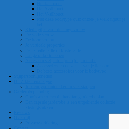
Het I-silhouet
Het A-silhouet
Het V-silhouet
Met deze bodytype-quiz ontdek je welk figuur je
hebt
Kledingtips voor de lange vrouw
De volle vrouw
De korte vrouw
Je verticale proporties
Een smalle taille of brede taille
Lange of korte benen
Accessoires zijn de lijm in je garderobe
Accessoires en de schaal van je lichaam
De beste accessoires voor je bodytype
Stijlpersoonlijkheden
DHZ kleurenanalyse
Je kleurtype ontdekken in vier stappen
Garderobeplanning
Combi-meer met dit handige garderobeplan
Een capsulegarderobe is een uitgekiende collectie
kledingstukken
Reviews
Over mij
Privacyverklaring
Contact