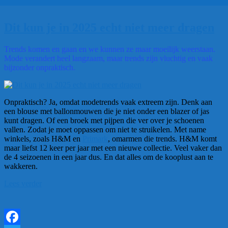
Dit kun je in 2025 echt niet meer dragen
Trends komen en gaan en we kunnen ze maar moeilijk weerstaan.
Mode verandert heel langzaam, maar trends zijn vluchtig en vaak
bijzonder onpraktisch.
Onpraktisch? Ja, omdat modetrends vaak extreem zijn. Denk aan
een blouse met ballonmouwen die je niet onder een blazer of jas
kunt dragen. Of een broek met pijpen die ver over je schoenen
vallen. Zodat je moet oppassen om niet te struikelen. Met name
winkels, zoals H&M en
Primark
, omarmen die trends. H&M komt
maar liefst 12 keer per jaar met een nieuwe collectie. Veel vaker dan
de 4 seizoenen in een jaar dus. En dat alles om de kooplust aan te
wakkeren.
“Dit
Lees verder
kun
je
in
2025