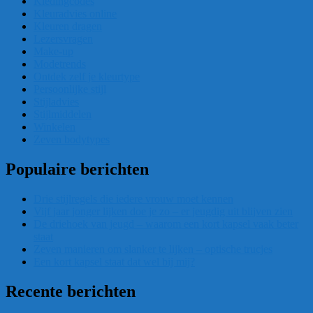
Kledingcodes
Kleuradvies online
Kleuren dragen
Lezersvragen
Make-up
Modetrends
Ontdek zelf je kleurtype
Persoonlijke stijl
Stijladvies
Stijlmiddelen
Winkelen
Zeven bodytypes
Populaire berichten
Drie stijlregels die iedere vrouw moet kennen
Vijf jaar jonger lijken doe je zo – er jeugdig uit blijven zien
De driehoek van jeugd – waarom een kort kapsel vaak beter
staat
Zeven manieren om slanker te lijken – optische trucjes
Een kort kapsel staat dat wel bij mij?
Recente berichten