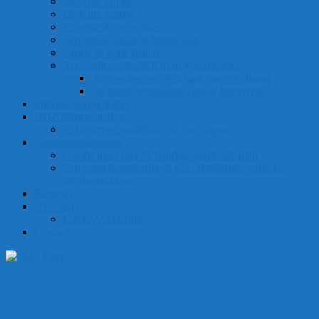
De volle vrouw
De korte vrouw
Je verticale proporties
Een smalle taille of brede taille
Lange of korte benen
Accessoires zijn de lijm in je garderobe
Accessoires en de schaal van je lichaam
De beste accessoires voor je bodytype
Stijlpersoonlijkheden
DHZ kleurenanalyse
Je kleurtype ontdekken in vier stappen
Garderobeplanning
Combi-meer met dit handige garderobeplan
Een capsulegarderobe is een uitgekiende collectie
kledingstukken
Reviews
Over mij
Privacyverklaring
Contact