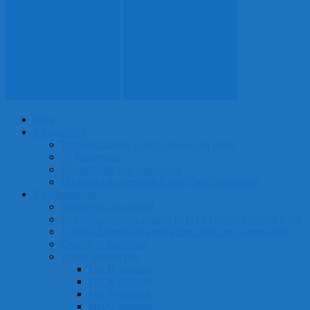
Blog
Kleuradvies
Een kleuradvies is een cadeau aan jezelf
78 Kleurtypes
De methode van analyseren
Dit maakt de Personal Color Card zo speciaal
Kledingadvies
Stijladvies op afstand
Een stijladvies op afstand (STOA) verdien je snel terug
Je stijlvol kleden is geen kunst maar een wetenschap
Ontdek je bodytype
Zeven Bodytypes
Het H-silhouet
Het X-silhouet
Het 8-silhouet
Het O-silhouet