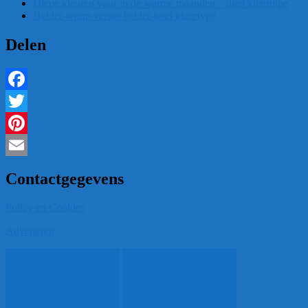
Diepe kleuren voor in de warme maanden – diep kleurtype
Helder-warm versus helder-koel kleurtype
Delen
Facebook
Twitter
Pinterest
Email
Contactgegevens
Policy en Cookies
Adverteren