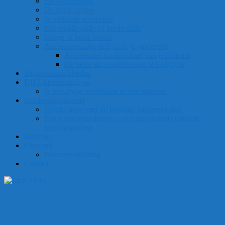
De volle vrouw
De korte vrouw
Je verticale proporties
Een smalle taille of brede taille
Lange of korte benen
Accessoires zijn de lijm in je garderobe
Accessoires en de schaal van je lichaam
De beste accessoires voor je bodytype
Stijlpersoonlijkheden
DHZ kleurenanalyse
Je kleurtype ontdekken in vier stappen
Garderobeplanning
Combi-meer met dit handige garderobeplan
Een capsulegarderobe is een uitgekiende collectie
kledingstukken
Reviews
Over mij
Privacyverklaring
Contact