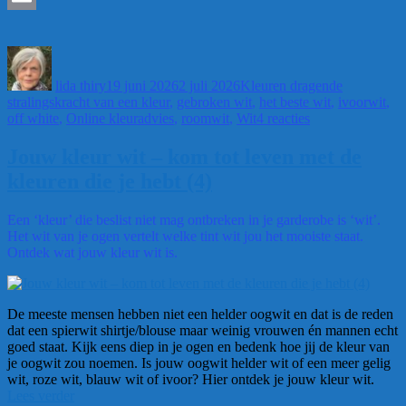
Email
Auteur
Geplaatst
Categorieën
Tags
op
lida thiry
19 juni 2026
2 juli 2026
Kleuren dragen
de
stralingskracht van een kleur
,
gebroken wit
,
het beste wit
,
ivoorwit
,
op
off white
,
Online kleuradvies
,
roomwit
,
Wit
4 reacties
Witte
kleding
Jouw kleur wit – kom tot leven met de
in
kleuren die je hebt (4)
de
zomer-
waar
Een ‘kleur’ die beslist niet mag ontbreken in je garderobe is ‘wit’.
komt
Het wit van je ogen vertelt welke tint wit jou het mooiste staat.
die
Ontdek wat jouw kleur wit is.
voorkeur
vandaan?
De meeste mensen hebben niet een helder oogwit en dat is de reden
dat een spierwit shirtje/blouse maar weinig vrouwen én mannen echt
goed staat. Kijk eens diep in je ogen en bedenk hoe jij de kleur van
je oogwit zou noemen. Is jouw oogwit helder wit of een meer gelig
wit, roze wit, blauw wit of ivoor? Hier ontdek je jouw kleur wit.
“Jouw
Lees verder