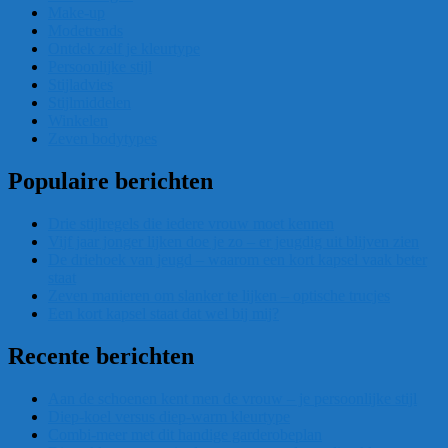
Make-up
Modetrends
Ontdek zelf je kleurtype
Persoonlijke stijl
Stijladvies
Stijlmiddelen
Winkelen
Zeven bodytypes
Populaire berichten
Drie stijlregels die iedere vrouw moet kennen
Vijf jaar jonger lijken doe je zo – er jeugdig uit blijven zien
De driehoek van jeugd – waarom een kort kapsel vaak beter
staat
Zeven manieren om slanker te lijken – optische trucjes
Een kort kapsel staat dat wel bij mij?
Recente berichten
Aan de schoenen kent men de vrouw – je persoonlijke stijl
Diep-koel versus diep-warm kleurtype
Combi-meer met dit handige garderobeplan