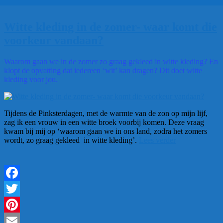
Witte kleding in de zomer- waar komt die
voorkeur vandaan?
Waarom gaan we in de zomer zo graag gekleed in witte kleding? En
klopt de opvatting dat iedereen ‘wit’ kan dragen? Dit doet witte
kleding voor jou.
Tijdens de Pinksterdagen, met de warmte van de zon op mijn lijf,
zag ik een vrouw in een witte broek voorbij komen. Deze vraag
kwam bij mij op ‘waarom gaan we in ons land, zodra het zomers
“Witte
wordt, zo graag gekleed in witte kleding’.
Lees verder
kleding
in
de
zomer-
waar
Facebook
komt
die
Twitter
voorkeur
Pinterest
vandaan?”