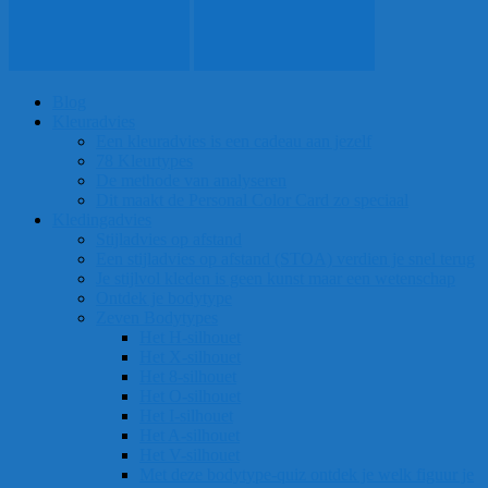
Blog
Kleuradvies
Een kleuradvies is een cadeau aan jezelf
78 Kleurtypes
De methode van analyseren
Dit maakt de Personal Color Card zo speciaal
Kledingadvies
Stijladvies op afstand
Een stijladvies op afstand (STOA) verdien je snel terug
Je stijlvol kleden is geen kunst maar een wetenschap
Ontdek je bodytype
Zeven Bodytypes
Het H-silhouet
Het X-silhouet
Het 8-silhouet
Het O-silhouet
Het I-silhouet
Het A-silhouet
Het V-silhouet
Met deze bodytype-quiz ontdek je welk figuur je