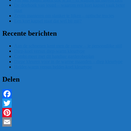
De driehoek van jeugd – waarom een kort kapsel vaak beter
staat
Zeven manieren om slanker te lijken – optische trucjes
Een kort kapsel staat dat wel bij mij?
Recente berichten
Aan de schoenen kent men de vrouw – je persoonlijke stijl
Diep-koel versus diep-warm kleurtype
Combi-meer met dit handige garderobeplan
Diepe kleuren voor in de warme maanden – diep kleurtype
Helder-warm versus helder-koel kleurtype
Delen
Facebook
Twitter
Pinterest