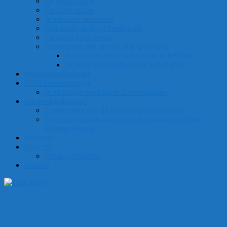
De volle vrouw
De korte vrouw
Je verticale proporties
Een smalle taille of brede taille
Lange of korte benen
Accessoires zijn de lijm in je garderobe
Accessoires en de schaal van je lichaam
De beste accessoires voor je bodytype
Stijlpersoonlijkheden
DHZ kleurenanalyse
Je kleurtype ontdekken in vier stappen
Garderobeplanning
Combi-meer met dit handige garderobeplan
Een capsulegarderobe is een uitgekiende collectie
kledingstukken
Reviews
Over mij
Privacyverklaring
Contact