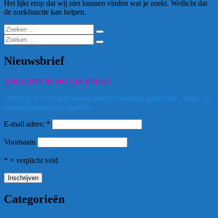
Het lijkt erop dat wij niet kunnen vinden wat je zoekt. Wellicht dat
de zoekfunctie kan helpen.
Zoeken
Zoeken
naar:
Zoeken
Zoeken
naar:
Nieuwsbrief
VOLG DIT BLOG VIA EMAIL
Schrijf je in voor mijn nieuwsbrief en ontvang gratis stijl-, kleur- en
imagoadviezen in je mailbox.
E-mail adres: *
Voornaam
* = verplicht veld
Categorieën