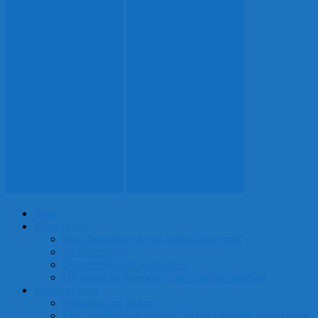
Blog
Kleuradvies
Een kleuradvies is een cadeau aan jezelf
78 Kleurtypes
De methode van analyseren
Dit maakt de Personal Color Card zo speciaal
Kledingadvies
Stijladvies op afstand
Een stijladvies op afstand (STOA) verdien je snel terug