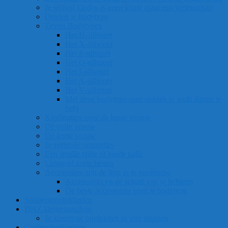
Je stijlvol kleden is geen kunst maar een wetenschap
Ontdek je bodytype
Zeven Bodytypes
Het H-silhouet
Het X-silhouet
Het 8-silhouet
Het O-silhouet
Het I-silhouet
Het A-silhouet
Het V-silhouet
Met deze bodytype-quiz ontdek je welk figuur je
hebt
Kledingtips voor de lange vrouw
De volle vrouw
De korte vrouw
Je verticale proporties
Een smalle taille of brede taille
Lange of korte benen
Accessoires zijn de lijm in je garderobe
Accessoires en de schaal van je lichaam
De beste accessoires voor je bodytype
Stijlpersoonlijkheden
DHZ kleurenanalyse
Je kleurtype ontdekken in vier stappen
Garderobeplanning