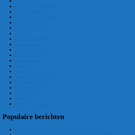
Accessoires
Boodschap van Lida
Figuurproblemen
Garderobemanagement
Gezicht en Beauty
Gezichtsvormen
Imago
Kennis van stoffen
Kledingcodes
Kleuradvies online
Kleuren dragen
Lezersvragen
Make-up
Modetrends
Ontdek zelf je kleurtype
Persoonlijke stijl
Stijladvies
Stijlmiddelen
Winkelen
Zeven bodytypes
Populaire berichten
Drie stijlregels die iedere vrouw moet kennen
Vijf jaar jonger lijken doe je zo – er jeugdig uit blijven zien